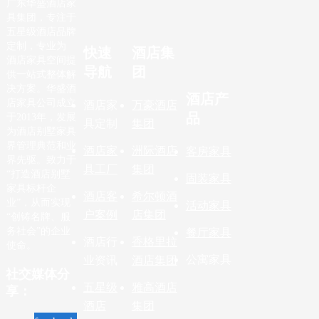
广东华盛酒店家
具集团，专注于
五星级酒店品牌
定制，专业为
快速
酒店集
酒店家具空间提
导航
团
供一站式整体解
决方案。华盛酒
酒店产
店家具公司成立
酒店家
万豪酒店
品
于2013年，发展
具定制
集团
为酒店别墅家具
界管理典范和业
酒店家
洲际酒店
客房家具
界先驱。致力于
具工厂
集团
“打造酒店别墅
固装家具
家具标杆企
酒店客
希尔顿酒
业”，从而实现
活动家具
户案例
店集团
“创铸名牌、服
务社会”的企业
餐厅家具
酒店行
香格里拉
使命。
公寓家具
业资讯
酒店集团
社交媒体分
五星级
雅高酒店
享：
酒店
集团