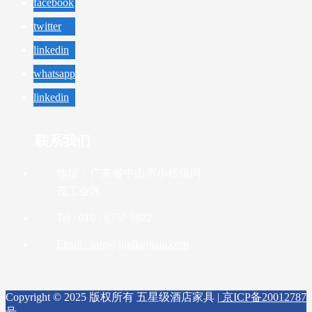
facebook
twitter
linkedin
whatsapp
linkedin
联系我们
地址：广东省中山市小榄镇同
茂工业区
Tel : 010 - 6757 7822
Email : info@jiudianjiaju.com
Copyright © 2025 版权所有 五星级酒店家具 |
京ICP备20012787
号