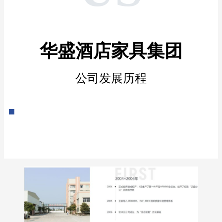
华盛酒店家具集团
公司发展历程