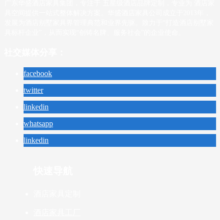
广东华盛酒店家具集团，专注于 五星级酒店品牌定制，专业为 酒店家
具空间提供一站式整体解决方案。华盛酒店家具公司成立于2013年，
发展为酒店别墅家具界管理典范和业界先驱。致力于“打造酒店别墅家
具标杆企业”，从而实现“创铸名牌、服务社会”的企业使命。
社交媒体分享：
facebook
twitter
linkedin
whatsapp
linkedin
快速导航
酒店家具定制
酒店家具工厂