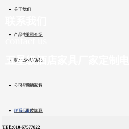
关于我们
联系我们
产品中心
集团介绍
contact us
五星级酒店家具厂家定制电话 01
客户案例
发展历程
客房家具
公司新闻
智能制造
活动家具
联系我们
资质认证
固装家具
TEL:010-67577822