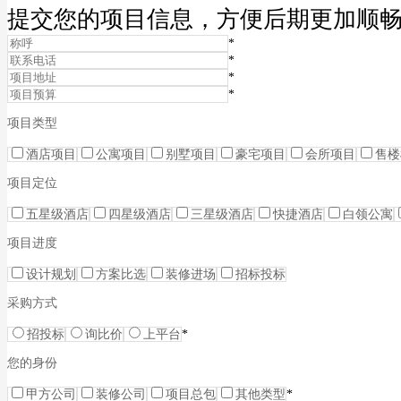
提交您的项目信息，方便后期更加顺
*
*
*
*
项目类型
酒店项目
公寓项目
别墅项目
豪宅项目
会所项目
售楼
项目定位
五星级酒店
四星级酒店
三星级酒店
快捷酒店
白领公寓
项目进度
设计规划
方案比选
装修进场
招标投标
采购方式
招投标
询比价
上平台
*
您的身份
甲方公司
装修公司
项目总包
其他类型
*