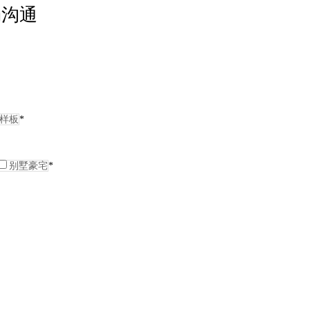
畅沟通
样板
*
别墅豪宅
*