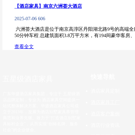
【酒店家具】南京六洲荟大酒店
2025-07-06
606
​​ 六洲荟大酒店是位于南京高淳区丹阳湖北路9号的高端
50分钟车程 总建筑面积3.8万平方米，有194间豪华客房、1
查看全文
快速导航
五星级酒店家具
酒店家具定制
广东华盛酒店家具集团，专注于 五星级酒
店品牌定制，专业为 酒店家具空间提供一
酒店家具工厂
站式整体解决方案。华盛酒店家具公司成
立于2013年，发展为酒店别墅家具界管理
酒店客户案例
典范和业界先驱。致力于“打造酒店别墅家
具标杆企业”，从而实现“创铸名牌、服务
酒店行业资讯
社会”的企业使命。