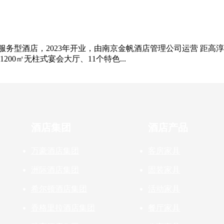
全服务型酒店，2023年开业，由南京金帆酒店管理公司运营 距高
200㎡无柱式宴会大厅、11个特色...
酒店集团
酒店产品
万豪酒店集团
客房家具
洲际酒店集团
固装家具
希尔顿酒店集团
活动家具
香格里拉酒店集团
餐厅家具