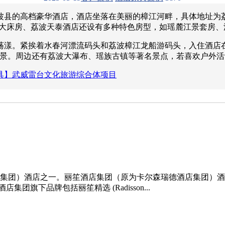
县的高档豪华酒店，酒店坐落在美丽的樟江河畔，具体地址为荔波
岭山景大床房、荔波天泰酒店还设有多种特色房型，如瑶麓江景套
荡漾。紧挨着水春河漂流码头和荔波樟江龙船游码头，入住酒店
美景。周边还有荔波大瀑布、瑶族古镇等著名景点，若喜欢户外
具】武威雷台文化旅游综合体项目
集团）酒店之一。丽笙酒店集团（原为卡尔森瑞德酒店集团）酒
团旗下品牌包括丽笙精选 (Radisson...