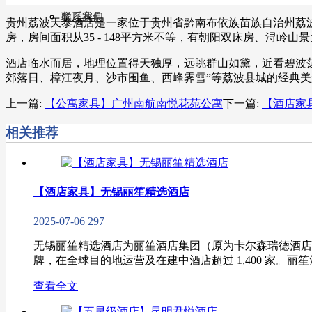
联系我们
餐厅家具
贵州荔波天泰酒店是一家位于贵州省黔南布依族苗族自治州荔波
房，房间面积从35 - 148平方米不等，有朝阳双床房、浔
酒店临水而居，地理位置得天独厚，远眺群山如黛，近看碧波
郊落日、樟江夜月、沙市围鱼、西峰霁雪”等荔波县城的经典
上一篇:
【公寓家具】广州南航南悦花苑公寓
下一篇:
【酒店家
相关推荐
【酒店家具】无锡丽笙精选酒店
2025-07-06
297
无锡丽笙精选酒店为丽笙酒店集团（原为卡尔森瑞德酒店
牌，在全球目的地运营及在建中酒店超过 1,400 家。丽笙酒店集
查看全文