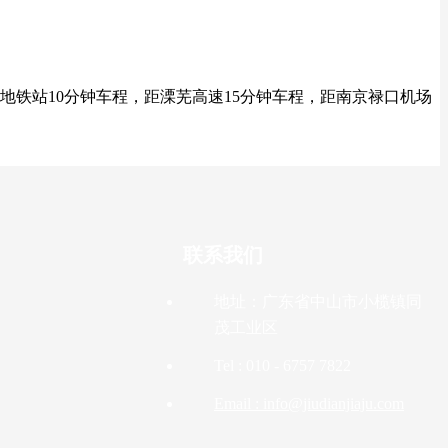
淳地铁站10分钟车程，距溧芜高速15分钟车程，距南京禄口机场
联系我们
地址：广东省中山市小榄镇同
茂工业区
Tel : 010 - 6757 7822
Email : info@jiudianjiaju.com