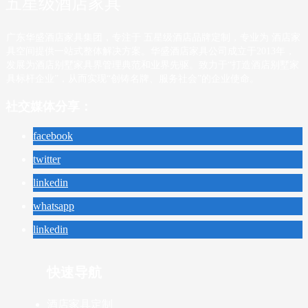
五星级酒店家具
广东华盛酒店家具集团，专注于 五星级酒店品牌定制，专业为 酒店家
具空间提供一站式整体解决方案。华盛酒店家具公司成立于2013年，
发展为酒店别墅家具界管理典范和业界先驱。致力于“打造酒店别墅家
具标杆企业”，从而实现“创铸名牌、服务社会”的企业使命。
社交媒体分享：
facebook
twitter
linkedin
whatsapp
linkedin
快速导航
酒店家具定制