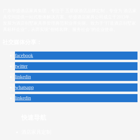
广东华盛酒店家具集团，专注于 五星级酒店品牌定制，专业为 酒店家
具空间提供一站式整体解决方案。华盛酒店家具公司成立于2013年，
发展为酒店别墅家具界管理典范和业界先驱。致力于“打造酒店别墅家
具标杆企业”，从而实现“创铸名牌、服务社会”的企业使命。
社交媒体分享：
facebook
twitter
linkedin
whatsapp
linkedin
快速导航
酒店家具定制