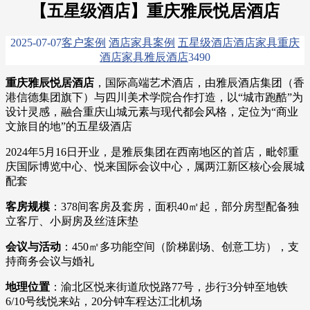
【五星级酒店】重庆雅辰悦居酒店​
2025-07-07
客户案例
酒店家具案例
五星级酒店
酒店家具
重庆
酒店家具
雅辰酒店
349
0
重庆雅辰悦居酒店​
，国际高端艺术酒店，由雅辰酒店集团（香
港信德集团旗下）与四川美术学院合作打造，以“城市跑酷”为
设计灵感，融合重庆山城元素与现代都会风格，定位为“商业
文旅目的地”的五星级酒店
2024年5月16日开业，是雅辰集团在西南地区的首店，毗邻重
庆国际博览中心、悦来国际会议中心，属两江新区核心会展城
配套
客房规模​
​：378间客房及套房，面积40㎡起，部分房型配备独
立客厅、小厨房及丝涟床垫
会议与活动​
​：450㎡多功能空间（阶梯剧场、创意工坊），支
持商务会议与婚礼
​地理位置​
​：渝北区悦来街道欣悦路77号，步行3分钟至地铁
6/10号线悦来站，20分钟车程达江北机场