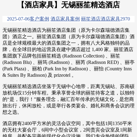
【酒店家具】无锡丽笙精选酒店
2025-07-06
客户案例
酒店家具案例
丽笙酒店
酒店家具
297
0
无锡丽笙精选酒店为丽笙酒店集团（原为卡尔森瑞德酒店集
团）酒店之一。丽笙酒店集团（原为卡尔森瑞德酒店集团）酒
店是全球规模最大的酒店集团之一，拥有八大风格独特的品
牌，在全球目的地运营及在建中酒店超过 1,400 家。丽笙酒店
集团旗下品牌包括丽笙精选 (Radisson Collection) 、丽笙
(Radisson Blu) 、丽筠 (Radisson) 、丽芮 (Radisson RED) 、丽亭
(Park Plaza) 、丽柏 (Park Inn by Radisson) 、丽怡 (Country Inns
& Suites By Radisson) 及 prizeotel 。
无锡丽笙精选酒店坐落于无锡中心地带，距离无锡站、苏南硕
放机场仅15分钟车程。秉承享誉全球的丽笙待客之道，以独特
的“是，我行！”服务理念，融汇百年传承的无锡文化，是您商
旅出行，休闲放松，或是举行各类宴会、婚礼和商务会议的理
想之选。
酒店拥有2400平方米的灵活会议空间，其中包括1间1350平米
的无柱大宴会厅，6间中小型会议室，2间贵宾会议室及1间新
娘房，并配备完善的现代化会议设施。我们专业热情的团队，