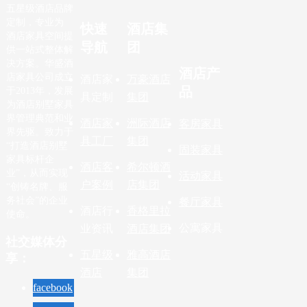
五星级酒店品牌
定制，专业为
快速
酒店集
酒店家具空间提
导航
团
供一站式整体解
决方案。华盛酒
酒店产
店家具公司成立
酒店家
万豪酒店
品
于2013年，发展
具定制
集团
为酒店别墅家具
界管理典范和业
酒店家
洲际酒店
客房家具
界先驱。致力于
具工厂
集团
“打造酒店别墅
固装家具
家具标杆企
酒店客
希尔顿酒
业”，从而实现
活动家具
户案例
店集团
“创铸名牌、服
务社会”的企业
餐厅家具
酒店行
香格里拉
使命。
公寓家具
业资讯
酒店集团
社交媒体分
五星级
雅高酒店
享：
酒店
集团
facebook