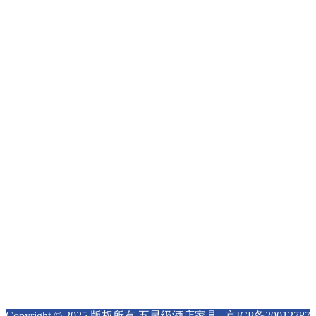
客房家具
固装家具
活动家具
餐厅家具
公寓家具
联系我们
地址：广东省中山市小榄镇同茂工业区
Tel : 010 - 6757 7822
Email : info@jiudianjiaju.com
Copyright © 2025 版权所有 五星级酒店家具 |
京ICP备20012787