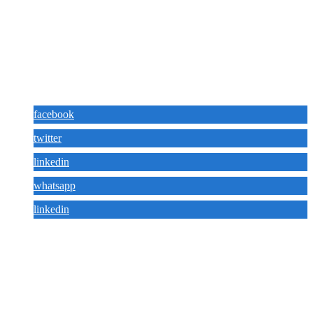
广东华盛酒店家具集团，专注于 五星级酒店品牌定制，专业为 酒店家
具空间提供一站式整体解决方案。华盛酒店家具公司成立于2013年，
发展为酒店别墅家具界管理典范和业界先驱。致力于“打造酒店别墅家
具标杆企业”，从而实现“创铸名牌、服务社会”的企业使命。
社交媒体分享：
facebook
twitter
linkedin
whatsapp
linkedin
快速导航
酒店家具定制
酒店家具工厂