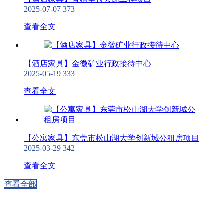
2025-07-07
373
查看全文
【酒店家具】金徽矿业行政接待中心
2025-05-19
333
查看全文
【公寓家具】东莞市松山湖大学创新城公租房项目
2025-03-29
342
查看全文
查看全部