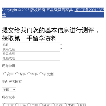
Copyright © 2025 版权所有 五星级酒店家具 |
京ICP备20012787
号
提交给我们您的基本信息进行测评，
获取第一手留学资料
*
*
现有学历
高中
专科
本科
研究生
意向报考国家
所在城市
北京
上海
广州
武汉
长沙
成都
其他