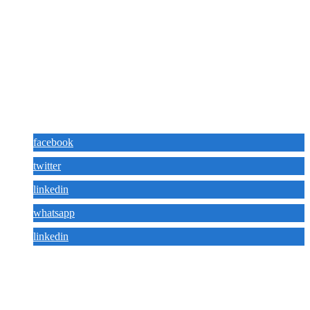
五星级酒店家具
广东华盛酒店家具集团，专注于 五星级酒店品牌定制，专业为 酒店家
具空间提供一站式整体解决方案。华盛酒店家具公司成立于2013年，
发展为酒店别墅家具界管理典范和业界先驱。致力于“打造酒店别墅家
具标杆企业”，从而实现“创铸名牌、服务社会”的企业使命。
社交媒体分享：
facebook
twitter
linkedin
whatsapp
linkedin
快速导航