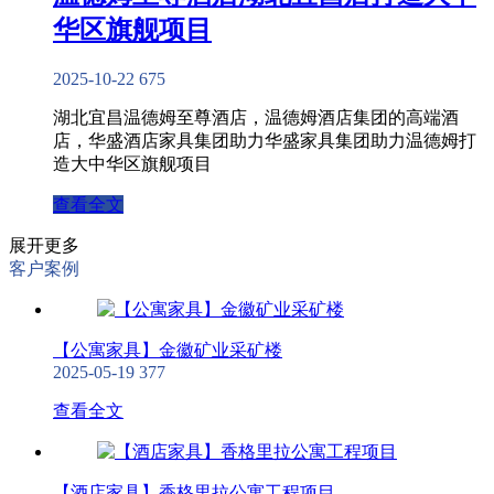
华区旗舰项目
2025-10-22
675
湖北宜昌温德姆至尊酒店，温德姆酒店集团的高端酒
店，华盛酒店家具集团助力华盛家具集团助力温德姆打
造大中华区旗舰项目
查看全文
展开更多
客户案例
【公寓家具】金徽矿业采矿楼
2025-05-19
377
查看全文
【酒店家具】香格里拉公寓工程项目