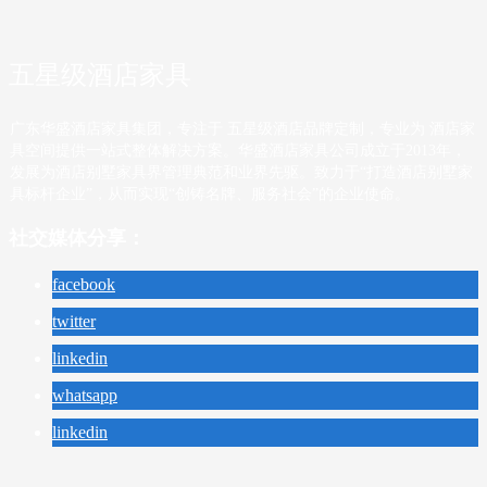
五星级酒店家具
广东华盛酒店家具集团，专注于 五星级酒店品牌定制，专业为 酒店家
具空间提供一站式整体解决方案。华盛酒店家具公司成立于2013年，
发展为酒店别墅家具界管理典范和业界先驱。致力于“打造酒店别墅家
具标杆企业”，从而实现“创铸名牌、服务社会”的企业使命。
社交媒体分享：
facebook
twitter
linkedin
whatsapp
linkedin