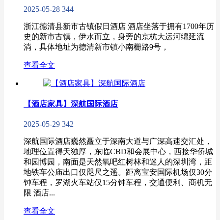
2025-05-28
344
浙江德清县新市古镇假日酒店 酒店坐落于拥有1700年历
史的新市古镇，伊水而立，身旁的京杭大运河绵延流
淌，具体地址为德清新市镇小南栅路9号，
查看全文
【酒店家具】深航国际酒店
2025-05-29
342
深航国际酒店巍然矗立于深南大道与广深高速交汇处，
地理位置得天独厚，东临CBD和会展中心，西接华侨城
和园博园，南面是天然氧吧红树林和迷人的深圳湾，距
地铁车公庙出口仅咫尺之遥。距离宝安国际机场仅30分
钟车程，罗湖火车站仅15分钟车程，交通便利、商机无
限 酒店...
查看全文