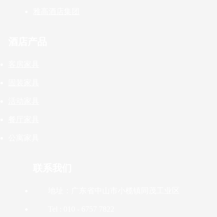
雅高酒店集团
酒店产品
客房家具
固装家具
活动家具
餐厅家具
公寓家具
联系我们
地址：广东省中山市小榄镇同茂工业区
Tel : 010 - 6757 7822