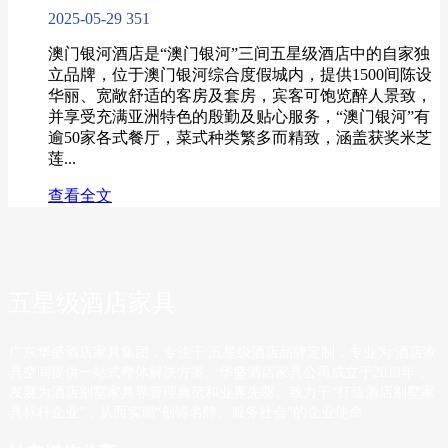
2025-05-29
351
澳门银河酒店是“澳门银河”三间五星级酒店中的自家独
立品牌，位于澳门银河综合度假城内，提供1500间陈设
华丽、宽敞舒适的客房及套房，宾客可饱览醉人景致，
并享受充满亚洲特色的殷勤及贴心服务，“澳门银河”有
逾50家各式餐厅，菜式种类繁多而精致，涵盖获奖米芝
莲...
查看全文
五星级酒店家具
广东华盛酒店家具集团，专注于 五星级酒店品牌定制，专业为 酒店家
具空间提供一站式整体解决方案。华盛酒店家具公司成立于2013年，
发展为酒店别墅家具界管理典范和业界先驱。致力于“打造酒店别墅家
具标杆企业”，从而实现“创铸名牌、服务社会”的企业使命。