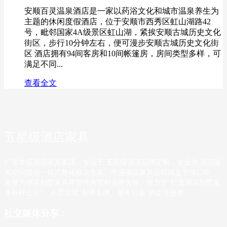
安顺百灵温泉酒店是一家以药浴文化和城市温泉养生为
主题的休闲度假酒店，位于安顺市西秀区虹山湖路42
号，毗邻国家4A级景区虹山湖，紧挨安顺古城历史文化
街区，步行10分钟左右，便可漫步安顺古城历史文化街
区 酒店拥有94间客房和10间帐篷房，房间类型多样，可
满足不同...
查看全文
五星级酒店家具
广东华盛酒店家具集团，专注于 五星级酒店品牌定制，专业为 酒店家
具空间提供一站式整体解决方案。华盛酒店家具公司成立于2013年，
发展为酒店别墅家具界管理典范和业界先驱。致力于“打造酒店别墅家
具标杆企业”，从而实现“创铸名牌、服务社会”的企业使命。
社交媒体分享：