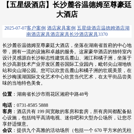
【五星级酒店】长沙麓谷温德姆至尊豪廷
大酒店
2025-07-07
客户案例
酒店家具案例
五星级酒店
温德姆酒店
湖
南酒店家具
酒店家具
长沙酒店家具
337
0
长沙麓谷温德姆至尊豪廷大酒店，坐落在湖南省首府的中心地
带，拥有一流的设施和卓越的服务。这家豪华酒店的独特室内
设计灵感源自长沙标志性建筑岳麓山、湘江和橘子洲，坐落于
长沙高新技术产业开发区麓谷国际工业园内，毗邻尖山湖地铁
站和尖山湖公园。您可以欣赏岳麓山和橘子洲的壮观美景，在
长沙梅溪湖国际文化艺术中心欣赏当代艺术，在太平街品尝美
味的当地特色美食。
位置​
​：湖南省长沙市雨花区湘府中路48号
电话
：0731-8585 5888
​客房​
​：酒店共有 199 间宽敞的客房和套房，所有房间都配备贴
心设施，包括纯平高清电视、迷你吧和大型办公场所，让您尽
享舒适惬意。
​会议​
​：提供九个高雅的活动场所（包括一个 670 平方米的无柱