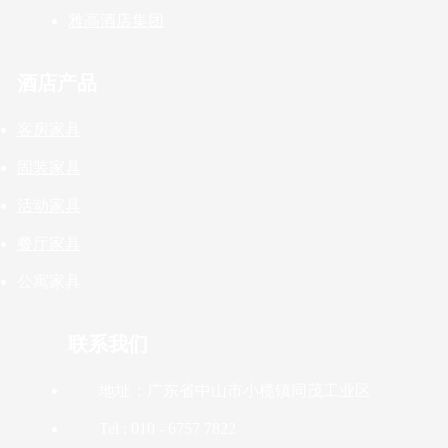
雅高酒店集团
酒店产品
客房家具
固装家具
活动家具
餐厅家具
公寓家具
联系我们
地址：广东省中山市小榄镇同茂工业区
Tel : 010 - 6757 7822