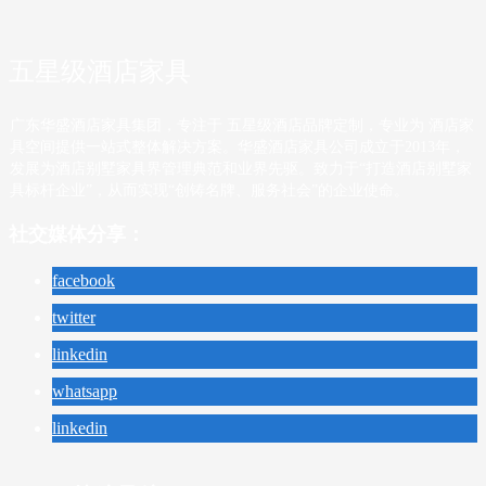
五星级酒店家具
广东华盛酒店家具集团，专注于 五星级酒店品牌定制，专业为 酒店家
具空间提供一站式整体解决方案。华盛酒店家具公司成立于2013年，
发展为酒店别墅家具界管理典范和业界先驱。致力于“打造酒店别墅家
具标杆企业”，从而实现“创铸名牌、服务社会”的企业使命。
社交媒体分享：
facebook
twitter
linkedin
whatsapp
linkedin