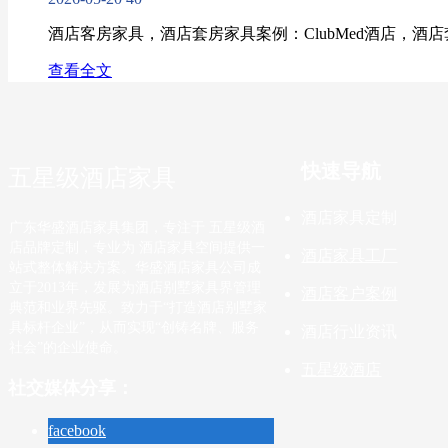
酒店客房家具，酒店套房家具案例：ClubMed酒店，酒
查看全文
快速导航
五星级酒店家具
酒店家具定制
广东华盛酒店家具集团，专注于 五星级酒
店品牌定制，专业为 酒店家具空间提供一
酒店家具工厂
站式整体解决方案。华盛酒店家具公司成
立于2013年，发展为酒店别墅家具界管理
酒店客户案例
典范和业界先驱。致力于“打造酒店别墅家
具标杆企业”，从而实现“创铸名牌、服务
酒店行业资讯
社会”的企业使命。
五星级酒店
社交媒体分享：
facebook