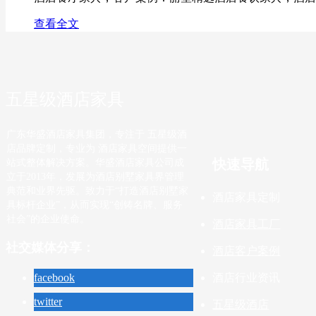
查看全文
五星级酒店家具
广东华盛酒店家具集团，专注于 五星级酒
店品牌定制，专业为 酒店家具空间提供一
快速导航
站式整体解决方案。华盛酒店家具公司成
立于2013年，发展为酒店别墅家具界管理
典范和业界先驱。致力于“打造酒店别墅家
酒店家具定制
具标杆企业”，从而实现“创铸名牌、服务
社会”的企业使命。
酒店家具工厂
社交媒体分享：
酒店客户案例
酒店行业资讯
facebook
twitter
五星级酒店