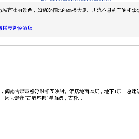
瞰城市壮丽景色，如鳞次栉比的高楼大厦、川流不息的车辆和熙
海横琴凯悦酒店
南古厝屋檐浮雕相互映衬。酒店地面20层，地下1层，总建筑面积约
床头镶嵌“古厝屋檐”浮面绣，古朴...