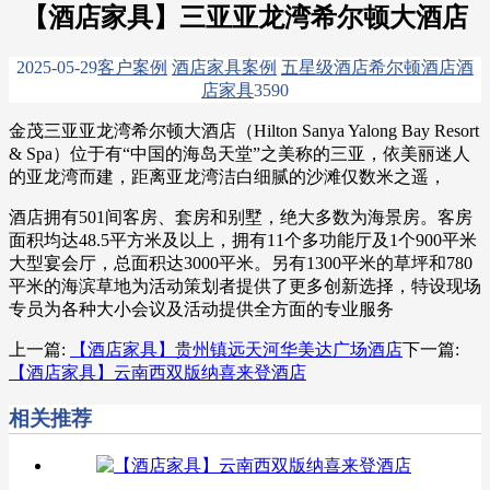
【酒店家具】三亚亚龙湾希尔顿大酒店
2025-05-29
客户案例
酒店家具案例
五星级酒店
希尔顿酒店
酒
店家具
359
0
金茂三亚亚龙湾希尔顿大酒店（Hilton Sanya Yalong Bay Resort
& Spa）位于有“中国的海岛天堂”之美称的三亚，依美丽迷人
的亚龙湾而建，距离亚龙湾洁白细腻的沙滩仅数米之遥，
酒店拥有501间客房、套房和别墅，绝大多数为海景房。客房
面积均达48.5平方米及以上，拥有11个多功能厅及1个900平米
大型宴会厅，总面积达3000平米。另有1300平米的草坪和780
平米的海滨草地为活动策划者提供了更多创新选择，特设现场
专员为各种大小会议及活动提供全方面的专业服务
上一篇:
【酒店家具】贵州镇远天河华美达广场酒店
下一篇:
【酒店家具】云南西双版纳喜来登酒店
相关推荐