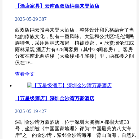
【酒店家具】云南西双版纳喜来登酒店
2025-05-29
387
西双版纳云投喜来登大酒店，整体设计和风格融合了当
地的傣族文化，别有一番风味。大堂和公共区域充满民
族特色，采用园林式布局，植被茂密，可欣赏澜沧江或
雨林景观 酒店共有326间客房（其中23间套房）。客房
分布在南北两栋楼（大象楼和孔雀楼）里，两栋楼之间
仅在1F...
查看全文
【五星级酒店】深圳金沙湾万豪酒店
2025-05-19
427
深圳金沙湾万豪酒店，位于深圳大鹏新区棕榈大道33
号，坐拥被《中国国家地理》评为“中国最美的八大海
岸”之一的金沙湾，紧邻金沙湾海滩，背山面海，自然风