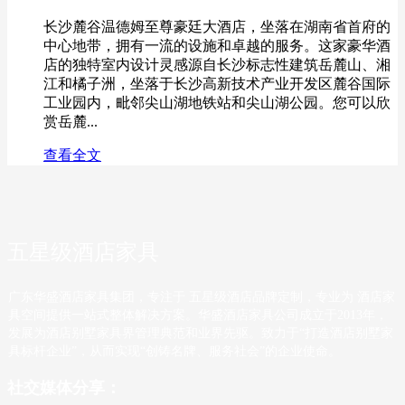
长沙麓谷温德姆至尊豪廷大酒店，坐落在湖南省首府的
中心地带，拥有一流的设施和卓越的服务。这家豪华酒
店的独特室内设计灵感源自长沙标志性建筑岳麓山、湘
江和橘子洲，坐落于长沙高新技术产业开发区麓谷国际
工业园内，毗邻尖山湖地铁站和尖山湖公园。您可以欣
赏岳麓...
查看全文
五星级酒店家具
广东华盛酒店家具集团，专注于 五星级酒店品牌定制，专业为 酒店家
具空间提供一站式整体解决方案。华盛酒店家具公司成立于2013年，
发展为酒店别墅家具界管理典范和业界先驱。致力于“打造酒店别墅家
具标杆企业”，从而实现“创铸名牌、服务社会”的企业使命。
社交媒体分享：